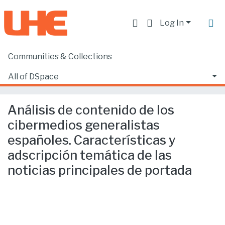
Log In
Communities & Collections
Home
Producción académica, científica y artística
Artículos en revistas indexadas
All of DSpace
Análisis de contenido de los cibermedios generalistas españoles. Características y adscripción temática de las noticias principales de portada
Statistics
Análisis de contenido de los
cibermedios generalistas
españoles. Características y
adscripción temática de las
noticias principales de portada