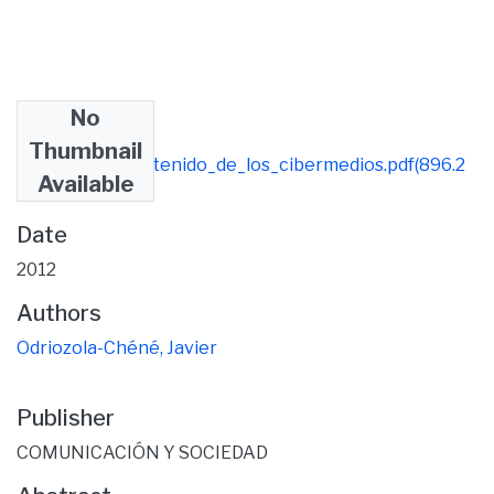
No
Files
Thumbnail
Analisis_de_contenido_de_los_cibermedios.pdf
(896.2
Available
KB)
Date
2012
Authors
Odriozola-Chéné, Javier
Publisher
COMUNICACIÓN Y SOCIEDAD