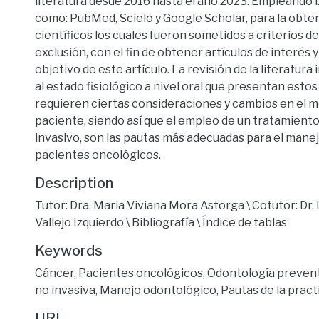
literatura desde 2016 hasta el año 2023. Empleando 
como: PubMed, Scielo y Google Scholar, para la obten
científicos los cuales fueron sometidos a criterios de
exclusión, con el fin de obtener artículos de interés 
objetivo de este artículo. La revisión de la literatura
al estado fisiológico a nivel oral que presentan esto
requieren ciertas consideraciones y cambios en el m
paciente, siendo así que el empleo de un tratamient
invasivo, son las pautas más adecuadas para el mane
pacientes oncológicos.
Description
Tutor: Dra. Maria Viviana Mora Astorga \ Cotutor: Dr.
Vallejo Izquierdo \ Bibliografía \ Índice de tablas
Keywords
Cáncer
,
Pacientes oncológicos
,
Odontología preven
no invasiva
,
Manejo odontológico
,
Pautas de la prac
URI