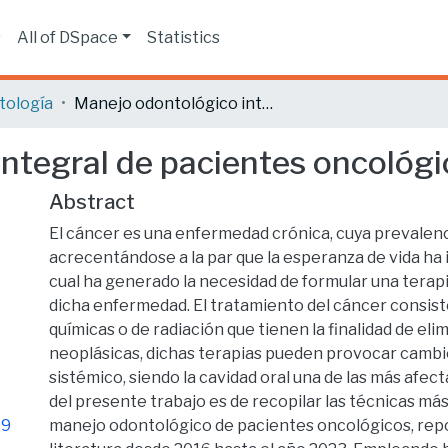
s
All of DSpace
Statistics
tología
Manejo odontológico integral de pacientes oncológicos.
ntegral de pacientes oncológi
Abstract
El cáncer es una enfermedad crónica, cuya prevalenc
acrecentándose a la par que la esperanza de vida ha
cual ha generado la necesidad de formular una terap
dicha enfermedad. El tratamiento del cáncer consist
químicas o de radiación que tienen la finalidad de elim
neoplásicas, dichas terapias pueden provocar cambio
sistémico, siendo la cavidad oral una de las más afect
del presente trabajo es de recopilar las técnicas má
19
manejo odontológico de pacientes oncológicos, repo