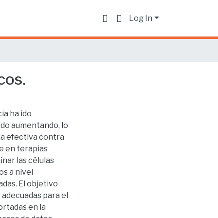
Log In
cos.
ia ha ido
 ido aumentando, lo
ia efectiva contra
e en terapias
inar las células
s a nivel
adas. El objetivo
s adecuadas para el
rtadas en la