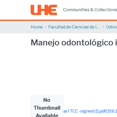
Communities & Collection
Home
Facultad de Ciencias de la Salud
Odon
Manejo odontológico i
No
Files
Thumbnail
Brandon Baldassari TCC -signed (1).pdf
(316.
Available