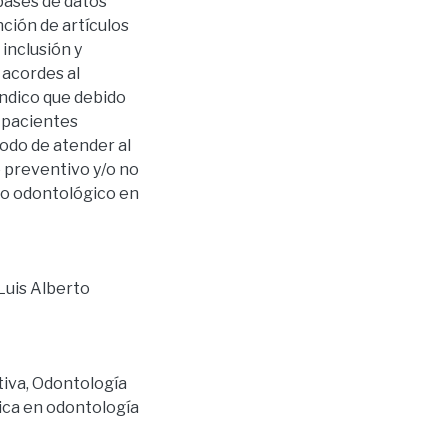
bases de datos
ción de artículos
 inclusión y
y acordes al
 indico que debido
s pacientes
odo de atender al
o preventivo y/o no
jo odontológico en
 Luis Alberto
tiva
,
Odontología
tica en odontología