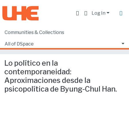
Log In
Communities & Collections
Home
Producción académica, científica y artística
Artículos en revistas indexadas
All of DSpace
Lo político en la contemporaneidad: Aproximaciones desde la psicopolítica de Byung-Chul Han.
Statistics
Lo político en la
contemporaneidad:
Aproximaciones desde la
psicopolítica de Byung-Chul Han.