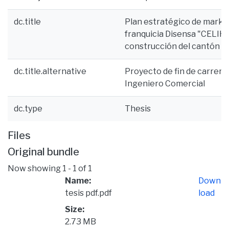
dc.title
Plan estratégico de market
franquicia Disensa "CELIHI
construcción del cantón Ce
dc.title.alternative
Proyecto de fin de carrera 
Ingeniero Comercial
dc.type
Thesis
Files
Original bundle
Now showing
1 - 1 of 1
Name:
Down
tesis pdf.pdf
load
Size:
2.73 MB