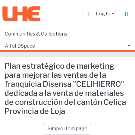
Log In
Communities & Collections
Home
Facultad de Ciencias Ecónomicas y Empresariales
Ciencias Empresariales
All of DSpace
Plan estratégico de marketing para mejorar las ventas de la franquicia Disensa "CELIHIERRO" dedicada a la venta de materiales de construcción del cantón Celica Provincia de Loja
Statistics
Plan estratégico de marketing
para mejorar las ventas de la
franquicia Disensa "CELIHIERRO"
dedicada a la venta de materiales
de construcción del cantón Celica
Provincia de Loja
Simple item page