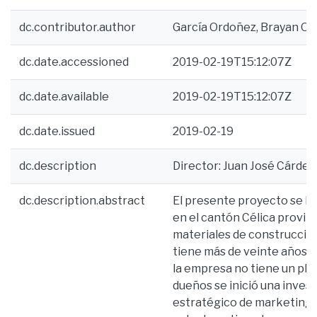
dc.contributor.author
García Ordoñez, Brayan O
dc.date.accessioned
2019-02-19T15:12:07Z
dc.date.available
2019-02-19T15:12:07Z
dc.date.issued
2019-02-19
dc.description
Director: Juan José Cárdenas
dc.description.abstract
El presente proyecto se lo 
en el cantón Célica provinc
materiales de construcción.
tiene más de veinte años d
la empresa no tiene un plan
dueños se inició una invest
estratégico de marketing, p