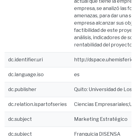
actual que tiene la empresa
empresa, se analizó las for
amenazas, para dar una sol
empresa alcanzar sus objet
factibilidad de este proyec
análisis, indicadores de so
rentabilidad del proyecto.
dc.identifier.uri
http://dspace.uhemisferio
dc.language.iso
es
dc.publisher
Quito: Universidad de Los 
dc.relation.ispartofseries
Ciencias Empresariales;U
dc.subject
Marketing Estratégico
dc.subject
Franquicia DISENSA