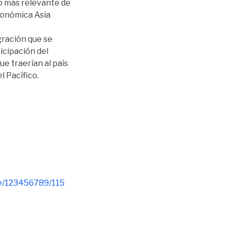
o más relevante de
conómica Asia
gración que se
ticipación del
ue traerían al país
l Pacífico.
le/123456789/115