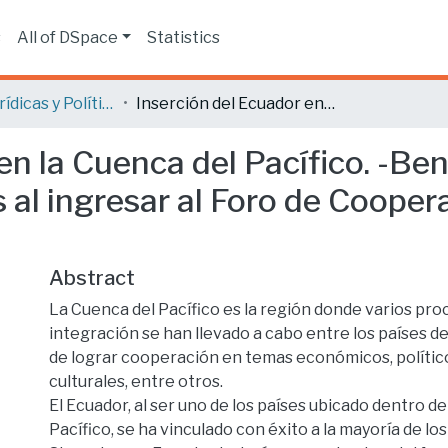
s
All of DSpace
Statistics
Ciencias Jurídicas y Políticas
Inserción del Ecuador en la Cuenca del Pacífico. -Beneficios y oportunidades del país al ingresar al Foro de Cooperación Asia-Pacífico (APEC)
en la Cuenca del Pacífico. -Ben
 al ingresar al Foro de Cooper
Abstract
La Cuenca del Pacífico es la región donde varios pro
integración se han llevado a cabo entre los países de 
de lograr cooperación en temas económicos, político
culturales, entre otros.
El Ecuador, al ser uno de los países ubicado dentro de
Pacífico, se ha vinculado con éxito a la mayoría de los