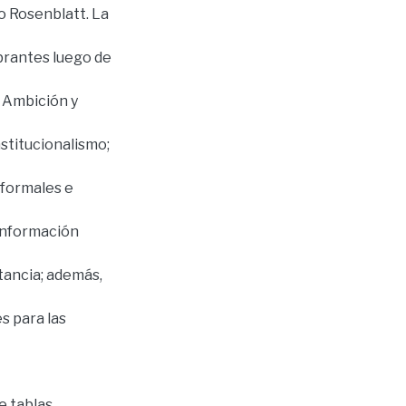
o Rosenblatt. La
ibrantes luego de
 Ambición y
nstitucionalismo;
(formales e
 información
itancia; además,
s para las
de tablas