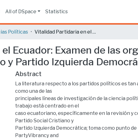
s
All of DSpace
Statistics
ias Políticas
Vitalidad Partidaria en el Ecuador: Examen de las organizaciones políticas Partido Social Cristiano y Partido Izquierda Democrática.
n el Ecuador: Examen de las or
no y Partido Izquierda Democrá
Abstract
La literatura respecto a los partidos políticos es tan
como una de las
principales líneas de investigación de la ciencia polít
trabajo está centrado en el
caso ecuatoriano, específicamente en la revisión y c
Partido Social Cristiano y
Partido Izquierda Democrática; toma como punto de p
PartyVibrancy and