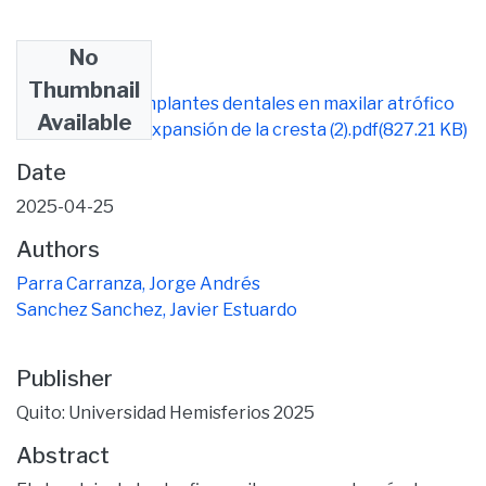
No
Files
Thumbnail
Colocación de implantes dentales en maxilar atrófico
Available
con técnica de expansión de la cresta (2).pdf
(827.21 KB)
Date
2025-04-25
Authors
Parra Carranza, Jorge Andrés
Sanchez Sanchez, Javier Estuardo
Publisher
Quito: Universidad Hemisferios 2025
Abstract