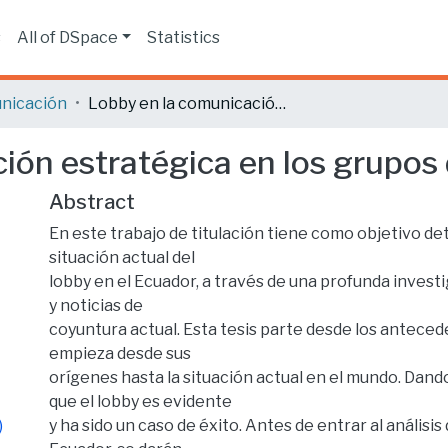
s
All of DSpace
Statistics
nicación
Lobby en la comunicación estratégica en los grupos de presión en Ecuador.
ión estratégica en los grupos 
Abstract
En este trabajo de titulación tiene como objetivo de
situación actual del
lobby en el Ecuador, a través de una profunda invest
y noticias de
coyuntura actual. Esta tesis parte desde los anteced
empieza desde sus
orígenes hasta la situación actual en el mundo. Dand
que el lobby es evidente
)
y ha sido un caso de éxito. Antes de entrar al análisis