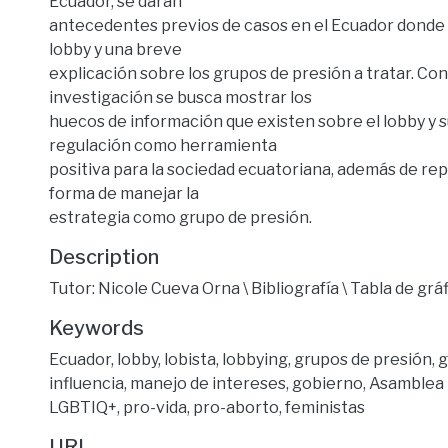
Ecuador, se darán
antecedentes previos de casos en el Ecuador donde 
lobby y una breve
explicación sobre los grupos de presión a tratar. Con
investigación se busca mostrar los
huecos de información que existen sobre el lobby y 
regulación como herramienta
positiva para la sociedad ecuatoriana, además de re
forma de manejar la
estrategia como grupo de presión.
Description
Tutor: Nicole Cueva Orna \ Bibliografía \ Tabla de grá
Keywords
Ecuador
,
lobby
,
lobista
,
lobbying
,
grupos de presión
,
g
influencia
,
manejo de intereses
,
gobierno
,
Asamblea 
LGBTIQ+
,
pro-vida
,
pro-aborto
,
feministas
URI