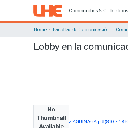
Communities & Collection
Home
Facultad de Comunicación y Tecnologías de la Información
Comu
Lobby en la comunicac
No
Files
Thumbnail
TESIS FINAL PAZ AGUINAGA.pdf
(810.77 KB
Available