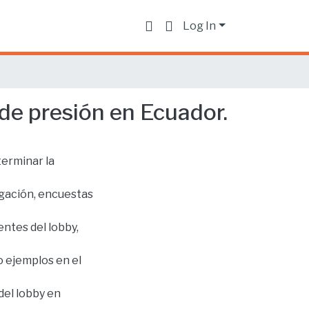
Log In
de presión en Ecuador.
terminar la
igación, encuestas
entes del lobby,
o ejemplos en el
 del lobby en