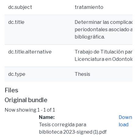
dc.subject
tratamiento
dc.title
Determinar las complicaci
periodontales asociado al 
bibliográfica.
dc.title.alternative
Trabajo de Titulación para 
Licenciatura en Odontolog
dc.type
Thesis
Files
Original bundle
Now showing
1 - 1 of 1
Name:
Down
Tesis corregida para
load
biblioteca 2023-signed (1).pdf