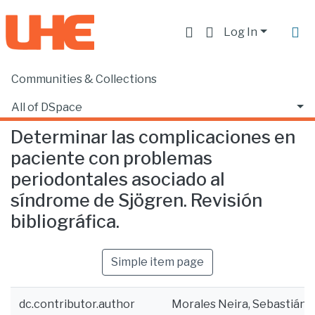
Log In
Communities & Collections
Home
Facultad de Ciencias de la Salud
Odontología
Determinar las complicaciones en paciente con problemas periodontales asociado al síndrome de Sjögren. Revisión bibliográfica.
All of DSpace
Determinar las complicaciones en
Statistics
paciente con problemas
periodontales asociado al
síndrome de Sjögren. Revisión
bibliográfica.
Simple item page
dc.contributor.author
Morales Neira, Sebastián 