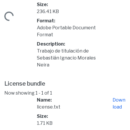
Size:
236.41 KB
ading...
Format:
Adobe Portable Document
Format
Description:
Trabajo de titulación de
Sebastián Ignacio Morales
Neira
License bundle
Now showing
1 - 1 of 1
Name:
Down
license.txt
load
Size:
1.71 KB