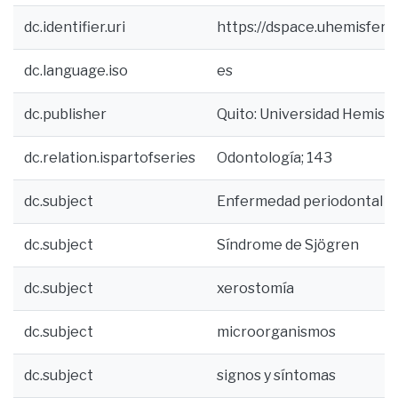
dc.identifier.uri
https://dspace.uhemisfer
dc.language.iso
es
dc.publisher
Quito: Universidad Hemisf
dc.relation.ispartofseries
Odontología; 143
dc.subject
Enfermedad periodontal
dc.subject
Síndrome de Sjögren
dc.subject
xerostomía
dc.subject
microorganismos
dc.subject
signos y síntomas