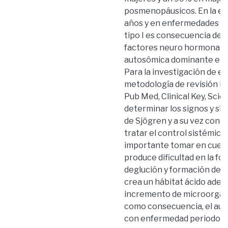
posmenopáusicos. En la ed
años y en enfermedades re
tipo I es consecuencia de un
factores neuro hormonale
autosómica dominante en l
Para la investigación de est
metodología de revisión bi
Pub Med, Clinical Key, Sciel
determinar los signos y s
de Sjögren y a su vez conoc
tratar el control sistémico
importante tomar en cuent
produce dificultad en la fo
deglución y formación de bo
crea un hábitat ácido adec
incremento de microorgani
como consecuencia, el au
con enfermedad periodont