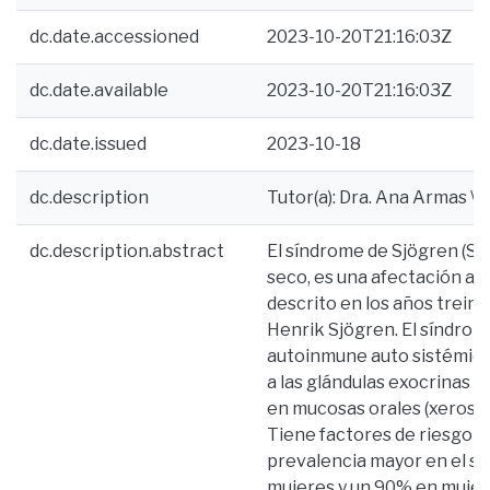
dc.date.accessioned
2023-10-20T21:16:03Z
dc.date.available
2023-10-20T21:16:03Z
dc.date.issued
2023-10-18
dc.description
Tutor(a): Dra. Ana Armas \ B
dc.description.abstract
El síndrome de Sjögren (S
seco, es una afectación a la
descrito en los años treint
Henrik Sjögren. El síndro
autoinmune auto sistémica
a las glándulas exocrinas 
en mucosas orales (xerostom
Tiene factores de riesgo a
prevalencia mayor en el se
mujeres y un 90% en muje