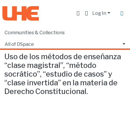
Log In
Communities & Collections
Home
Facultad de Educación
Psicopedagogía
Uso de los métodos de enseñanza “clase magistral”, “método socrático”, “estudio de casos” y “clase invertida” en la materia de Derecho Constitucional.
All of DSpace
Uso de los métodos de enseñanza
Statistics
“clase magistral”, “método
socrático”, “estudio de casos” y
“clase invertida” en la materia de
Derecho Constitucional.