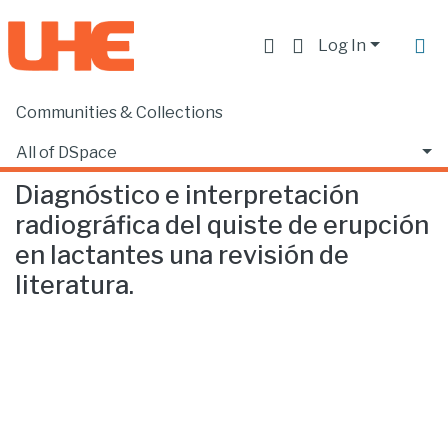
Log In
Communities & Collections
Home
Facultad de Ciencias de la Salud
Odontología
Diagnóstico e interpretación radiográfica del quiste de erupción en lactantes una revisión de literatura.
All of DSpace
Diagnóstico e interpretación
Statistics
radiográfica del quiste de erupción
en lactantes una revisión de
literatura.