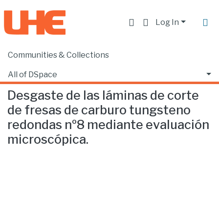
Log In
Communities & Collections
Home
Facultad de Ciencias de la Salud
Odontología
Desgaste de las láminas de corte de fresas de carburo tungsteno redondas nº8 mediante evaluación microscópica.
All of DSpace
Desgaste de las láminas de corte
Statistics
de fresas de carburo tungsteno
redondas nº8 mediante evaluación
microscópica.