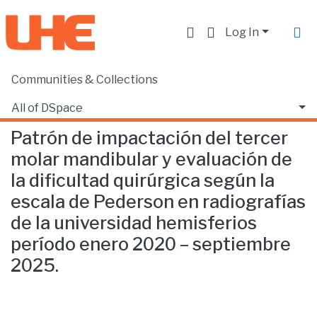
Log In
Communities & Collections
Home
Facultad de Ciencias de la Salud
Odontología
Patrón de impactación del tercer molar mandibular y evaluación de la dificultad quirúrgica según la escala de Pederson en radiografías de la universidad hemisferios período enero 2020 – septiembre 2025.
All of DSpace
Patrón de impactación del tercer
Statistics
molar mandibular y evaluación de
la dificultad quirúrgica según la
escala de Pederson en radiografías
de la universidad hemisferios
período enero 2020 – septiembre
2025.