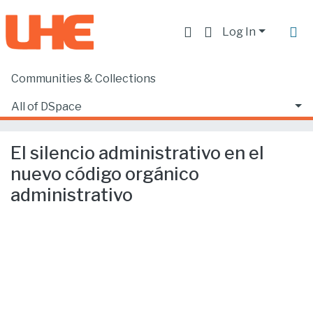
Log In
Communities & Collections
Home
Facultad de Derecho
Ciencias Jurídicas y Políticas
All of DSpace
El silencio administrativo en el nuevo código orgánico administrativo
Statistics
El silencio administrativo en el
nuevo código orgánico
administrativo