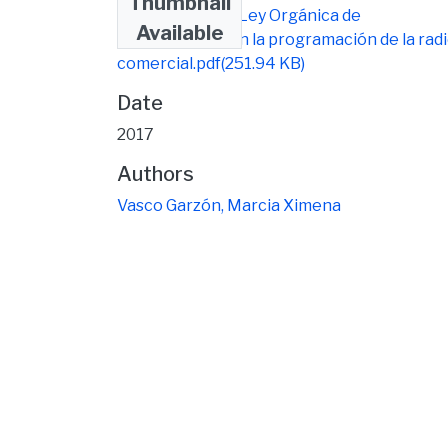
Thumbnail
PUB ARTICULO Ley Orgánica de
Available
Comunicación en la programación de la rad
comercial.pdf
(251.94 KB)
Date
2017
Authors
Vasco Garzón, Marcia Ximena