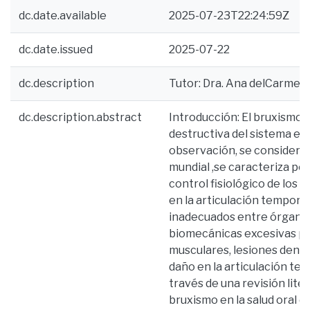
dc.date.available
2025-07-23T22:24:59Z
dc.date.issued
2025-07-22
dc.description
Tutor: Dra. Ana delCarmen 
dc.description.abstract
Introducción: El bruxismo 
destructiva del sistema e
observación, se considera 
mundial ,se caracteriza po
control fisiológico de los
en la articulación tempor
inadecuados entre órganos
biomecánicas excesivas p
musculares, lesiones denta
daño en la articulación te
través de una revisión lite
bruxismo en la salud oral 