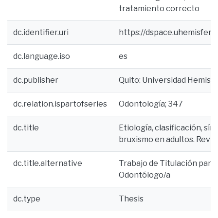
tratamiento correcto
dc.identifier.uri
https://dspace.uhemisfer
dc.language.iso
es
dc.publisher
Quito: Universidad Hemisf
dc.relation.ispartofseries
Odontología; 347
dc.title
Etiología, clasificación, s
bruxismo en adultos. Revisi
dc.title.alternative
Trabajo de Titulación para 
Odontólogo/a
dc.type
Thesis