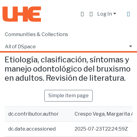
Log In
Communities & Collections
Home
Facultad de Ciencias de la Salud
Odontología
Etiología, clasificación, síntomas y manejo odontológico del bruxismo en adultos. Revisión de literatura.
All of DSpace
Etiología, clasificación, síntomas y
Statistics
manejo odontológico del bruxismo
en adultos. Revisión de literatura.
Simple item page
dc.contributor.author
Crespo Vega, Margarita A
dc.date.accessioned
2025-07-23T22:24:59Z