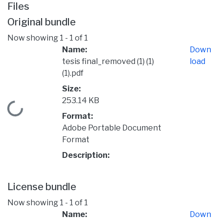
Files
Original bundle
Now showing
1 - 1 of 1
Name:
Down
tesis final_removed (1) (1)
load
(1).pdf
Size:
253.14 KB
Loading...
Format:
Adobe Portable Document
Format
Description:
License bundle
Now showing
1 - 1 of 1
Name:
Down