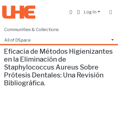
Log In
Communities & Collections
Home
Facultad de Ciencias de la Salud
Odontología
Eficacia de Métodos Higienizantes en la Eliminación de Staphylococcus Aureus Sobre Prótesis Dentales: Una Revisión Bibliográfica.
All of DSpace
Eficacia de Métodos Higienizantes
Statistics
en la Eliminación de
Staphylococcus Aureus Sobre
Prótesis Dentales: Una Revisión
Bibliográfica.