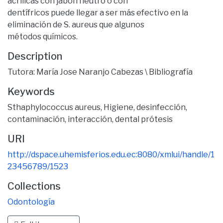
acrílicas con jabón neutro o con
dentífricos puede llegar a ser más efectivo en la
eliminación de S. aureus que algunos
métodos químicos.
Description
Tutora: María Jose Naranjo Cabezas \ Bibliografía
Keywords
Sthaphylococcus aureus
,
Higiene
,
desinfección
,
contaminación
,
interacción
,
dental prótesis
URI
http://dspace.uhemisferios.edu.ec:8080/xmlui/handle/1
23456789/1523
Collections
Odontología