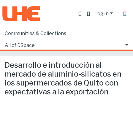
Log In
Communities & Collections
Home
Facultad de Ciencias Ecónomicas y Empresariales
Ciencias Empresariales
All of DSpace
Desarrollo e introducción al mercado de aluminio-silicatos en los supermercados de Quito con expectativas a la exportación
Statistics
Desarrollo e introducción al
mercado de aluminio-silicatos en
los supermercados de Quito con
expectativas a la exportación