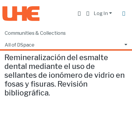
Log In
Communities & Collections
Home
Facultad de Ciencias de la Salud
Odontología
Remineralización del esmalte dental mediante el uso de sellantes de ionómero de vidrio en fosas y fisuras. Revisión bibliográfica.
All of DSpace
Remineralización del esmalte
Statistics
dental mediante el uso de
sellantes de ionómero de vidrio en
fosas y fisuras. Revisión
bibliográfica.