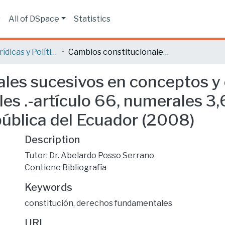
s
All of DSpace
Statistics
Ciencias Jurídicas y Políticas
Cambios constitucionales sucesivos en conceptos y extensión de algunos derechos fundamentales .-artículo 66, numerales 3,6,7,8,18,19 y 20 de la Constitución de la República del Ecuador (2008)
les sucesivos en conceptos y
 .-artículo 66, numerales 3,6
pública del Ecuador (2008)
Description
Tutor: Dr. Abelardo Posso Serrano
Contiene Bibliografía
Keywords
constitución
,
derechos fundamentales
URI