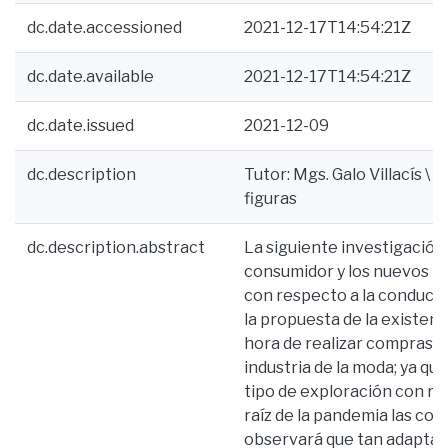
dc.date.accessioned
2021-12-17T14:54:21Z
dc.date.available
2021-12-17T14:54:21Z
dc.date.issued
2021-12-09
dc.description
Tutor: Mgs. Galo Villacís \ B
figuras
dc.description.abstract
La siguiente investigación
consumidor y los nuevos h
con respecto a la conducta
la propuesta de la existenci
hora de realizar compras e
industria de la moda; ya q
tipo de exploración con re
raíz de la pandemia las co
observará que tan adaptado