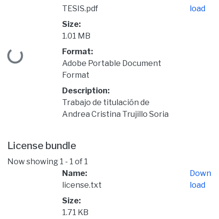
TESIS.pdf
load
Size:
1.01 MB
Format:
Loading...
Adobe Portable Document
Format
Description:
Trabajo de titulación de
Andrea Cristina Trujillo Soria
License bundle
Now showing
1 - 1 of 1
Name:
Down
license.txt
load
Size:
1.71 KB