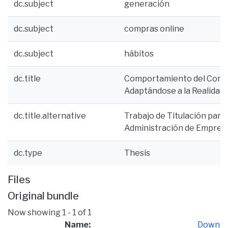
dc.subject
generación
dc.subject
compras online
dc.subject
hábitos
dc.title
Comportamiento del Consu
Adaptándose a la Realidad N
dc.title.alternative
Trabajo de Titulación para 
Administración de Empres
dc.type
Thesis
Files
Original bundle
Now showing
1 - 1 of 1
Name:
Down