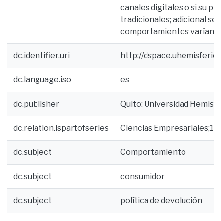
canales digitales o si su p
tradicionales; adicional se 
comportamientos varían m
dc.identifier.uri
http://dspace.uhemisferi
dc.language.iso
es
dc.publisher
Quito: Universidad Hemisfe
dc.relation.ispartofseries
Ciencias Empresariales;15
dc.subject
Comportamiento
dc.subject
consumidor
dc.subject
política de devolución