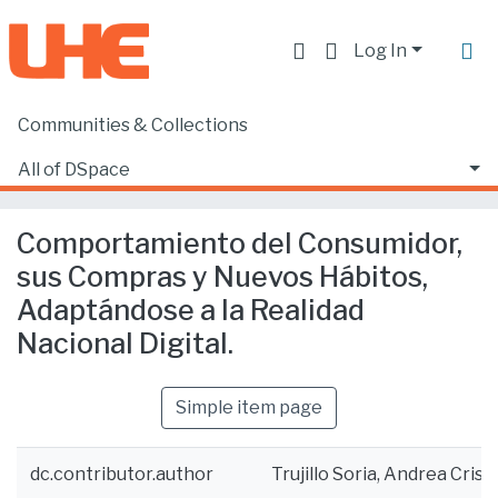
Log In
Communities & Collections
Home
Facultad de Ciencias Ecónomicas y Empresariales
Ciencias Empresariales
All of DSpace
Comportamiento del Consumidor, sus Compras y Nuevos Hábitos, Adaptándose a la Realidad Nacional Digital.
Statistics
Comportamiento del Consumidor,
sus Compras y Nuevos Hábitos,
Adaptándose a la Realidad
Nacional Digital.
Simple item page
dc.contributor.author
Trujillo Soria, Andrea Crist