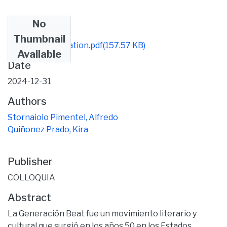
No
Files
Thumbnail
The beat generation.pdf
(157.57 KB)
Available
Date
2024-12-31
Authors
Stornaiolo Pimentel, Alfredo
Quiñonez Prado, Kira
Publisher
COLLOQUIA
Abstract
La Generación Beat fue un movimiento literario y
cultural que surgió en los años 50 en los Estados