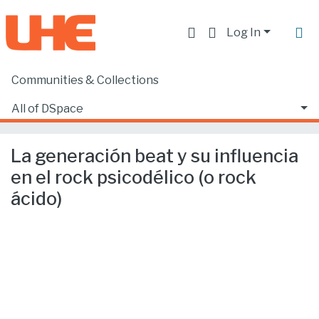
Log In
Communities & Collections
Home
Producción académica, científica y artística
Artículos en revistas indexadas
All of DSpace
La generación beat y su influencia en el rock psicodélico (o rock ácido)
Statistics
La generación beat y su influencia
en el rock psicodélico (o rock
ácido)