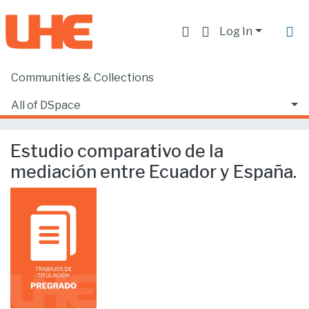
Log In
Communities & Collections
Home
Facultad de Derecho
Ciencias Jurídicas y Políticas
All of DSpace
Estudio comparativo de la mediación entre Ecuador y España.
Statistics
Estudio comparativo de la
mediación entre Ecuador y España.