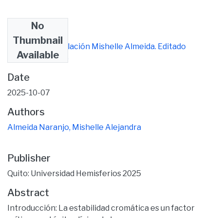
No
Files
Thumbnail
Proyecto de titulación Mishelle Almeida. Editado
Available
(1).pdf
(411.14 KB)
Date
2025-10-07
Authors
Almeida Naranjo, Mishelle Alejandra
Publisher
Quito: Universidad Hemisferios 2025
Abstract
Introducción: La estabilidad cromática es un factor