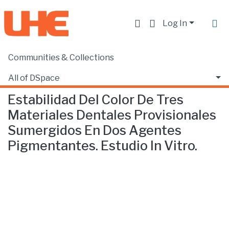
Log In
Communities & Collections
Home
Facultad de Ciencias de la Salud
Odontología
Estabilidad Del Color De Tres Materiales Dentales Provisionales Sumergidos En Dos Agentes Pigmentantes. Estudio In Vitro.
All of DSpace
Estabilidad Del Color De Tres
Statistics
Materiales Dentales Provisionales
Sumergidos En Dos Agentes
Pigmentantes. Estudio In Vitro.