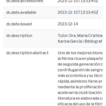
dc.date.accessioned
2023-12-15T13:33:45Z
dc.date.available
2023-12-15T13:33:45Z
dc.date.issued
2023-12-14
dc.description
Tutor: Dra. María Cristina
Karina García \ Bibliografía
dc.description.abstract
Uno de los mejores biomat
la fibrina rica en plaqueta
de segunda generación que 
centrifugación de sangre a
más económica y su técnica
rápida, asimismo tiene pr
mediante la proliferación 
aceleran la cicatrización t
literatura es elaborada con
eficacia del uso de la fibr