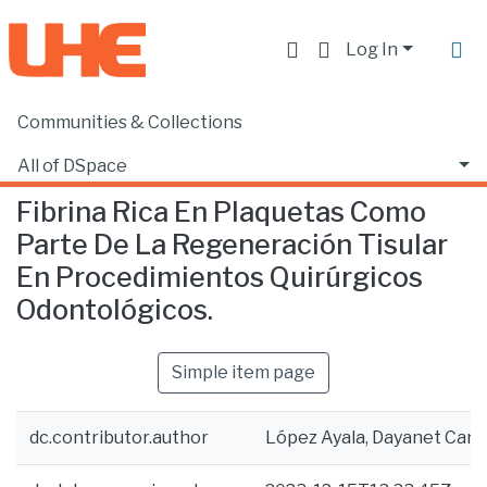
Log In
Communities & Collections
Home
Facultad de Ciencias de la Salud
Odontología
Fibrina Rica En Plaquetas Como Parte De La Regeneración Tisular En Procedimientos Quirúrgicos Odontológicos.
All of DSpace
Fibrina Rica En Plaquetas Como
Statistics
Parte De La Regeneración Tisular
En Procedimientos Quirúrgicos
Odontológicos.
Simple item page
dc.contributor.author
López Ayala, Dayanet Caro