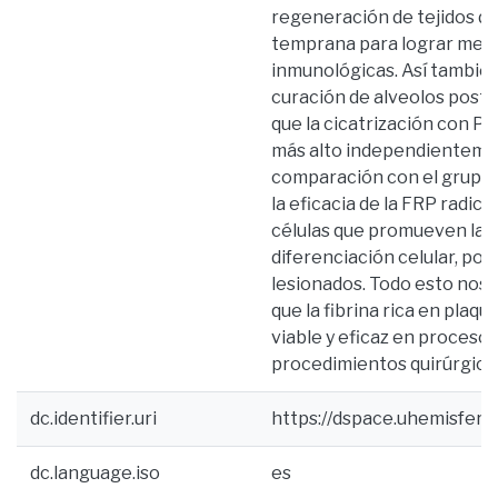
regeneración de tejidos du
temprana para lograr mejo
inmunológicas. Así también,
curación de alveolos post
que la cicatrización con P
más alto independientemen
comparación con el grupo c
la eficacia de la FRP radica
células que promueven la 
diferenciación celular, por 
lesionados. Todo esto nos p
que la fibrina rica en plaq
viable y eficaz en proceso
procedimientos quirúrgico
dc.identifier.uri
https://dspace.uhemisfer
dc.language.iso
es