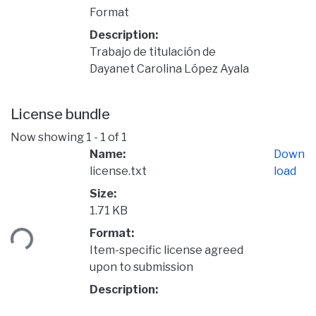
Format
Description:
Trabajo de titulación de
Dayanet Carolina López Ayala
License bundle
Now showing
1 - 1 of 1
Name:
Down
license.txt
load
Size:
Loading...
1.71 KB
Format:
Item-specific license agreed
upon to submission
Description: