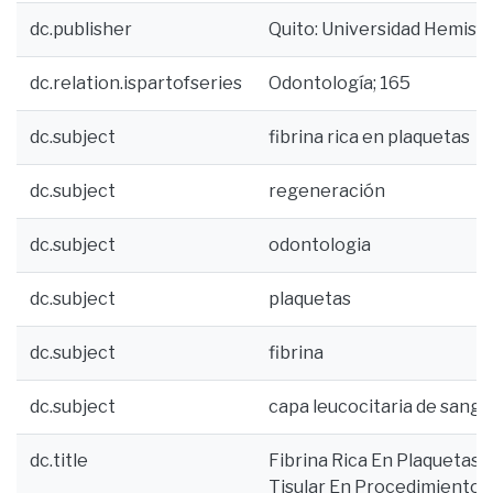
dc.publisher
Quito: Universidad Hemisf
dc.relation.ispartofseries
Odontología; 165
dc.subject
fibrina rica en plaquetas
dc.subject
regeneración
dc.subject
odontologia
dc.subject
plaquetas
dc.subject
fibrina
dc.subject
capa leucocitaria de sangr
dc.title
Fibrina Rica En Plaquetas
Tisular En Procedimientos