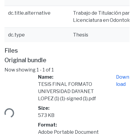
dc.title.alternative
Trabajo de Titulación para 
Licenciatura en Odontolog
dc.type
Thesis
Files
Original bundle
Now showing
1 - 1 of 1
Name:
Down
TESiS FINAL FORMATO
load
UNIVERSIDAD DAYANET
Loading...
LOPEZ (1) (1)-signed (1).pdf
Size:
573 KB
Format:
Adobe Portable Document