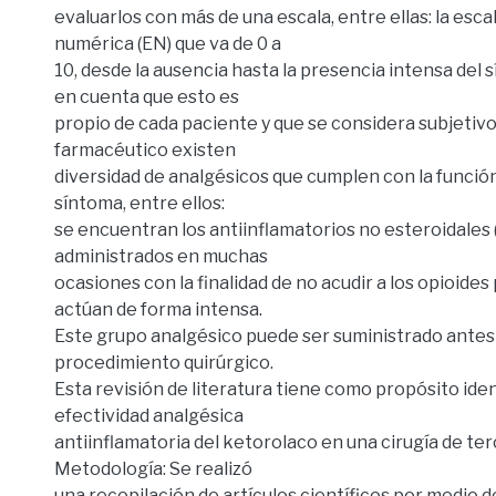
A
evaluarlos con más de una escala, entre ellas: la escal
numérica (EN) que va de 0 a
10, desde la ausencia hasta la presencia intensa del
en cuenta que esto es
propio de cada paciente y que se considera subjetivo
farmacéutico existen
diversidad de analgésicos que cumplen con la función
síntoma, entre ellos:
se encuentran los antiinflamatorios no esteroidales 
administrados en muchas
ocasiones con la finalidad de no acudir a los opioide
actúan de forma intensa.
Este grupo analgésico puede ser suministrado antes
procedimiento quirúrgico.
Esta revisión de literatura tiene como propósito ident
efectividad analgésica
antiinflamatoria del ketorolaco en una cirugía de te
Metodología: Se realizó
una recopilación de artículos científicos por medio 