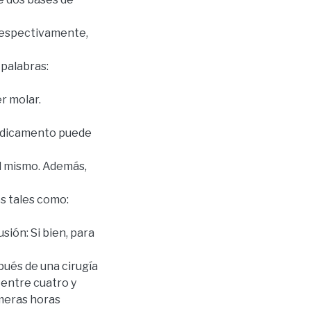
 respectivamente,
 palabras:
r molar.
medicamento puede
l mismo. Además,
s tales como:
sión: Si bien, para
ués de una cirugía
 entre cuatro y
imeras horas