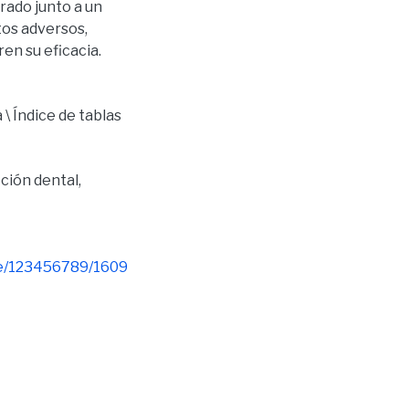
rado junto a un
tos adversos,
en su eficacia.
 \ Índice de tablas
ción dental
,
dle/123456789/1609