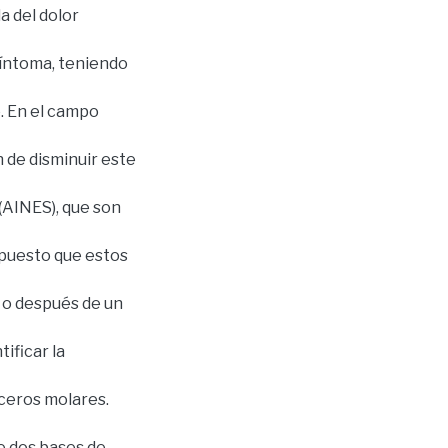
a del dolor
 síntoma, teniendo
. En el campo
 de disminuir este
(AINES), que son
s puesto que estos
 o después de un
ificar la
rceros molares.
de dos bases de