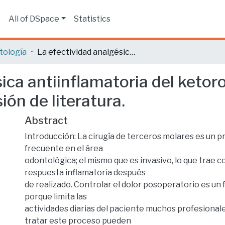
s
All of DSpace
Statistics
tología
La efectividad analgésica antiinflamatoria del ketorolaco en cirugía de terceros molares, revisión de literatura.
ica antiinflamatoria del ketoro
ión de literatura.
Abstract
Introducción: La cirugía de terceros molares es un 
frecuente en el área
odontológica; el mismo que es invasivo, lo que trae 
respuesta inflamatoria después
de realizado. Controlar el dolor posoperatorio es un
porque limita las
actividades diarias del paciente muchos profesionale
tratar este proceso pueden