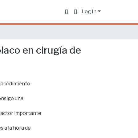
Log In
laco en cirugía de
procedimiento
consigo una
 factor importante
s a la hora de