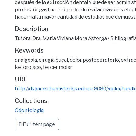
después de la extracción dental y puede ser administ
protector gástrico con el fin de evitar mayores efec
hacen falta mayor cantidad de estudios que demuestr
Description
Tutora: Dra. María Viviana Mora Astorga \ Bibliografía
Keywords
analgesia
,
cirugía bucal
,
dolor postoperatorio
,
extrac
ketorolaco
,
tercer molar
URI
http://dspace.uhemisferios.edu.ec:8080/xmlui/han
Collections
Odontología
Full item page