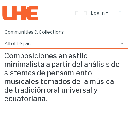
Log In
Communities & Collections
Home
Escuela de Música
Música
Composiciones en estilo minimalista a partir del análisis de sistemas de pensamiento musicales tomados de la música de tradición oral universal y ecuatoriana.
All of DSpace
Composiciones en estilo
Statistics
minimalista a partir del análisis de
sistemas de pensamiento
musicales tomados de la música
de tradición oral universal y
ecuatoriana.