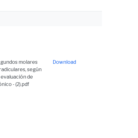
egundos molares
Download
 radiculares, según
e evaluación de
ico - (2).pdf