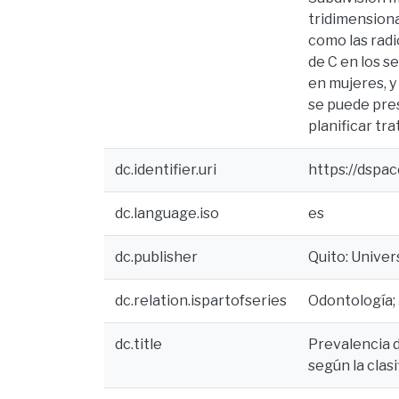
tridimensiona
como las radi
de C en los s
en mujeres, y
se puede pre
planificar tr
dc.identifier.uri
https://dspa
dc.language.iso
es
dc.publisher
Quito: Unive
dc.relation.ispartofseries
Odontología;
dc.title
Prevalencia d
según la clas