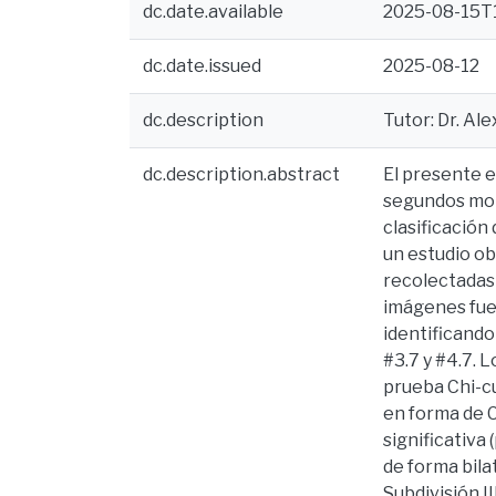
dc.date.available
2025-08-15T1
dc.date.issued
2025-08-12
dc.description
Tutor: Dr. Ale
dc.description.abstract
El presente e
segundos mola
clasificación
un estudio ob
recolectadas 
imágenes fuer
identificando
#3.7 y #4.7. 
prueba Chi-cu
en forma de 
significativa
de forma bilat
Subdivisión I