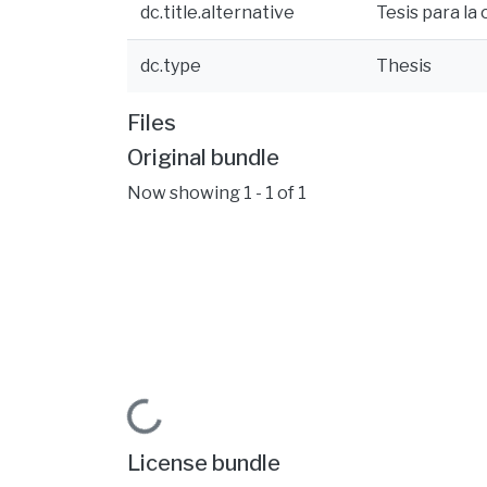
dc.title.alternative
Tesis para la
dc.type
Thesis
Files
Original bundle
Now showing
1 - 1 of 1
Loading...
License bundle