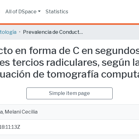
s
All of DSpace
Statistics
tología
Prevalencia de Conducto en forma de C en segundos molares mandibulares en los tres tercios radiculares, según la clasificación de Melton, mediante evaluación de tomografía computarizada de haz cónico.
cto en forma de C en segundo
s tercios radiculares, según la
uación de tomografía computa
Simple item page
a, Melani Cecilia
8:11:13Z