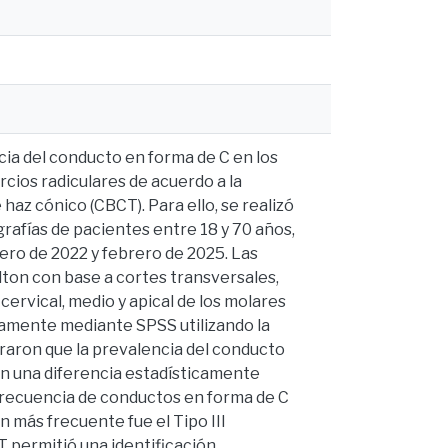
cia del conducto en forma de C en los
rcios radiculares de acuerdo a la
haz cónico (CBCT). Para ello, se realizó
rafías de pacientes entre 18 y 70 años,
ero de 2022 y febrero de 2025. Las
lton con base a cortes transversales,
cervical, medio y apical de los molares
icamente mediante SPSS utilizando la
raron que la prevalencia del conducto
on una diferencia estadísticamente
 frecuencia de conductos en forma de C
on más frecuente fue el Tipo III
T permitió una identificación