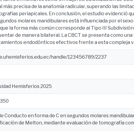
l más precisa de la anatomía radicular, superando las limi
ografías periapicales. En conclusión, el estudio evidenció 
egundos molares mandibulares está influenciada por el sexo
 que la forma más común corresponde al Tipo III Subdivisión 
sentar de manera bilateral. La CBCT se presenta como una 
atamientos endodónticos efectivos frente a esta compleja 
ce.uhemisferios.edu.ec/handle/123456789/2237
rsidad Hemisferios 2025
 350
e Conducto en forma de C en segundos molares mandibulares
ificación de Melton, mediante evaluación de tomografía co