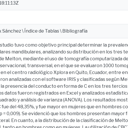
8:11:13Z
x Sánchez \ Índice de Tablas \ Bibliografía
studio tuvo como objetivo principal determinar la prevalen
res mandibulares, analizando su distribución en los tres te
 de Melton, mediante el uso de tomografía computarizada de 
servacional, transversal, en el que se evaluaron 1000 tomog
en el centro radiológico Xplora en Quito, Ecuador, entre en
on analizadas con el software IRIS y clasificadas según Me
 la presencia del conducto en forma de C en los tres tercios 
Los datos fueron registrados en Excel y analizados estadíst
adrado y análisis de varianza (ANOVA). Los resultados most
C fue del 48,35%, y fue mayor en mujeres que en hombres c
 (p = 0,009). Se evidenció que los hombres presentan mayor
eral. En cuanto, a la distribución de la clasificación de Melt
II, tanto en hombres como en mujeres. La utilización de CBC