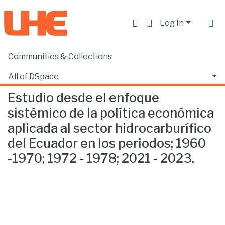
Log In
Communities & Collections
Home
Facultad de Ciencias Sociales y Humanas
Ciencias Políticas
Estudio desde el enfoque sistémico de la política económica aplicada al sector hidrocarburífico del Ecuador en los periodos; 1960 -1970; 1972 - 1978; 2021 - 2023.
All of DSpace
Estudio desde el enfoque
Statistics
sistémico de la política económica
aplicada al sector hidrocarburífico
del Ecuador en los periodos; 1960
-1970; 1972 - 1978; 2021 - 2023.