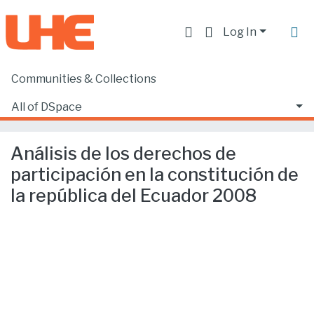
Log In
Communities & Collections
Home
Facultad de Derecho
Ciencias Jurídicas y Políticas
All of DSpace
Análisis de los derechos de participación en la constitución de la república del Ecuador 2008
Statistics
Análisis de los derechos de
participación en la constitución de
la república del Ecuador 2008