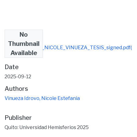
No
Files
Thumbnail
FORMATO_APA_NICOLE_VINUEZA_TESIS_signed.pdf
(
Available
548.39 KB)
Date
2025-09-12
Authors
Vinueza Idrovo, Nicole Estefania
Publisher
Quito: Universidad Hemisferios 2025