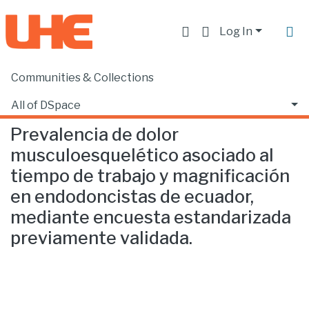
Log In
Communities & Collections
Home
Facultad de Ciencias de la Salud
Odontología
Prevalencia de dolor musculoesquelético asociado al tiempo de trabajo y magnificación en endodoncistas de ecuador, mediante encuesta estandarizada previamente validada.
All of DSpace
Prevalencia de dolor
Statistics
musculoesquelético asociado al
tiempo de trabajo y magnificación
en endodoncistas de ecuador,
mediante encuesta estandarizada
previamente validada.