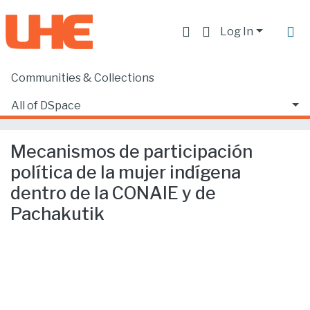
Log In
Communities & Collections
Home
Facultad de Derecho
Ciencias Jurídicas y Políticas
All of DSpace
Mecanismos de participación política de la mujer indígena dentro de la CONAIE y de Pachakutik
Statistics
Mecanismos de participación
política de la mujer indígena
dentro de la CONAIE y de
Pachakutik