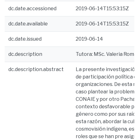
dc.date.accessioned
2019-06-14T15:53:15Z
dc.date.available
2019-06-14T15:53:15Z
dc.date.issued
2019-06-14
dc.description
Tutora: MSc. Valeria Romano
dc.description.abstract
La presente investigación
de participación política q
organizaciones. De esta ma
caso plantear la problemáti
CONAIE y por otro Pachakut
contexto desfavorable para
género como por sus raíces
esta razón, abordar la cult
cosmovisión indígena, es d
roles que se han pre asigna