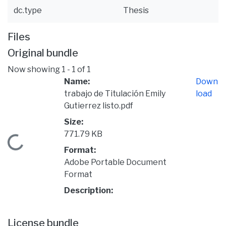
dc.type
Thesis
Files
Original bundle
Now showing
1 - 1 of 1
Name:
Down
trabajo de Titulación Emily
load
Gutierrez listo.pdf
Size:
771.79 KB
Loading...
Format:
Adobe Portable Document
Format
Description:
License bundle