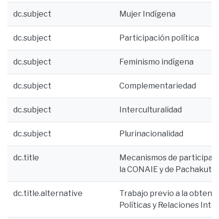
dc.subject
Mujer Indígena
dc.subject
Participación política
dc.subject
Feminismo indígena
dc.subject
Complementariedad
dc.subject
Interculturalidad
dc.subject
Plurinacionalidad
dc.title
Mecanismos de participació
la CONAIE y de Pachakutik
dc.title.alternative
Trabajo previo a la obtenci
Políticas y Relaciones Int