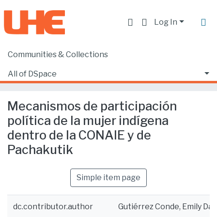
Log In
Communities & Collections
Home
Facultad de Derecho
Ciencias Jurídicas y Políticas
All of DSpace
Mecanismos de participación política de la mujer indígena dentro de la CONAIE y de Pachakutik
Statistics
Mecanismos de participación
política de la mujer indígena
dentro de la CONAIE y de
Pachakutik
Simple item page
dc.contributor.author
Gutiérrez Conde, Emily Da