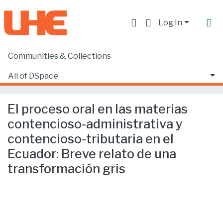
Log In
Communities & Collections
Home
Producción académica, científica y artística
Artículos en revistas indexadas
All of DSpace
El proceso oral en las materias contencioso-administrativa y contencioso-tributaria en el Ecuador: Breve relato de una transformación gris
Statistics
El proceso oral en las materias
contencioso-administrativa y
contencioso-tributaria en el
Ecuador: Breve relato de una
transformación gris