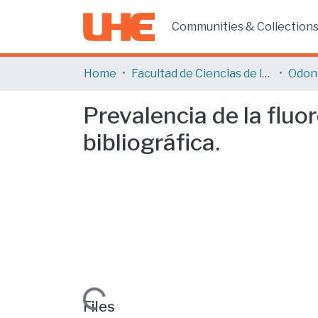
Communities & Collection
Home
Facultad de Ciencias de la Salud
Odon
Prevalencia de la fluo
bibliográfica.
Loading...
Files