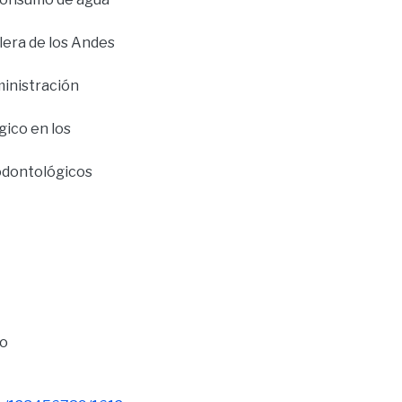
llera de los Andes
ministración
gico en los
 odontológicos
to