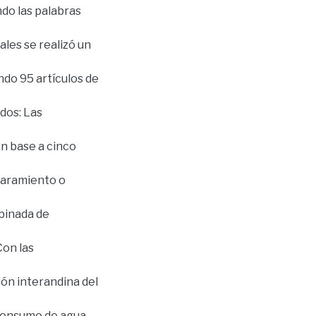
do las palabras
ales se realizó un
ndo 95 artículos de
ados: Las
en base a cinco
claramiento o
mbinada de
Con las
ión interandina del
l consumo de agua