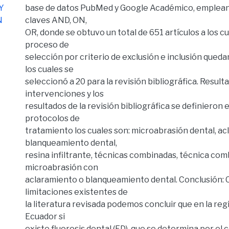
Y
base de datos PubMed y Google Académico, emplean
N
claves AND, ON,
OR, donde se obtuvo un total de 651 artículos a los cu
proceso de
selección por criterio de exclusión e inclusión queda
los cuales se
seleccionó a 20 para la revisión bibliográfica. Result
intervenciones y los
resultados de la revisión bibliográfica se definieron 
protocolos de
tratamiento los cuales son: microabrasión dental, a
blanqueamiento dental,
resina infiltrante, técnicas combinadas, técnica co
microabrasión con
aclaramiento o blanqueamiento dental. Conclusión: 
limitaciones existentes de
la literatura revisada podemos concluir que en la reg
Ecuador si
existe fluorosis dental (FD), que se determina por e