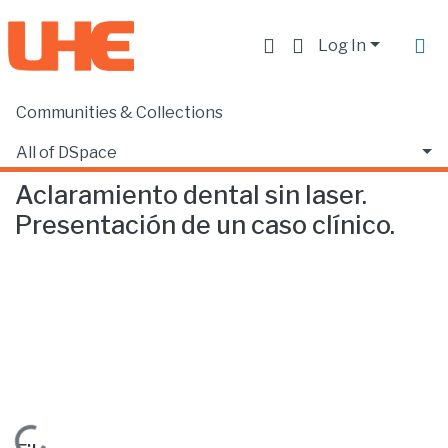
Log In
Communities & Collections
Home
Facultad de Ciencias de la Salud
Odontología
Aclaramiento dental sin laser. Presentación de un caso clínico.
All of DSpace
Aclaramiento dental sin laser.
Statistics
Presentación de un caso clínico.