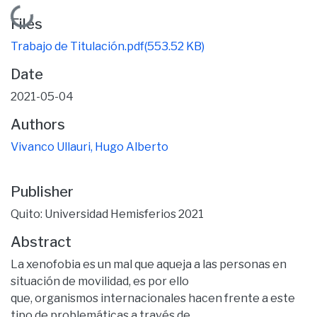
Loading...
Files
Trabajo de Titulación.pdf
(553.52 KB)
Date
2021-05-04
Authors
Vivanco Ullauri, Hugo Alberto
Publisher
Quito: Universidad Hemisferios 2021
Abstract
La xenofobia es un mal que aqueja a las personas en
situación de movilidad, es por ello
que, organismos internacionales hacen frente a este
tipo de problemáticas a través de