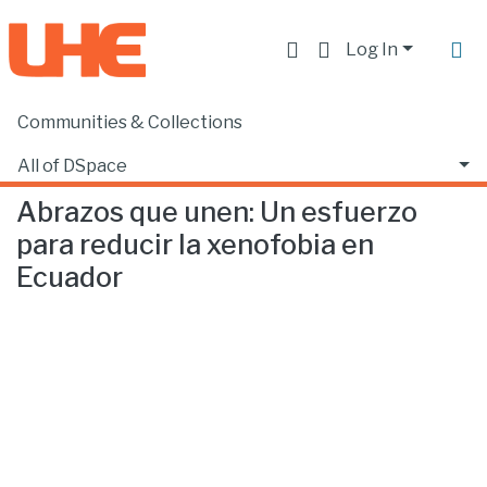
Log In
Communities & Collections
Home
Facultad de Ciencias Sociales y Humanas
Ciencias Políticas
Abrazos que unen: Un esfuerzo para reducir la xenofobia en Ecuador
All of DSpace
Abrazos que unen: Un esfuerzo
Statistics
para reducir la xenofobia en
Ecuador