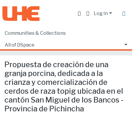
Log In
Communities & Collections
Home
Facultad de Ciencias Ecónomicas y Empresariales
Ciencias Empresariales
All of DSpace
Propuesta de creación de una granja porcina, dedicada a la crianza y comercialización de cerdos de raza topig ubicada en el cantón San Miguel de los Bancos -Provincia de Pichincha
Statistics
Propuesta de creación de una
granja porcina, dedicada a la
crianza y comercialización de
cerdos de raza topig ubicada en el
cantón San Miguel de los Bancos -
Provincia de Pichincha