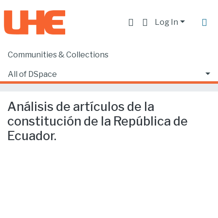
Log In
Communities & Collections
Home
Facultad de Derecho
Ciencias Jurídicas y Políticas
All of DSpace
Análisis de artículos de la constitución de la República de Ecuador.
Statistics
Análisis de artículos de la
constitución de la República de
Ecuador.