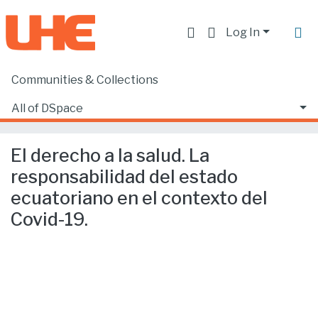
Log In
Communities & Collections
Home
Facultad de Derecho
Ciencias Jurídicas y Políticas
All of DSpace
El derecho a la salud. La responsabilidad del estado ecuatoriano en el contexto del Covid-19.
Statistics
El derecho a la salud. La
responsabilidad del estado
ecuatoriano en el contexto del
Covid-19.