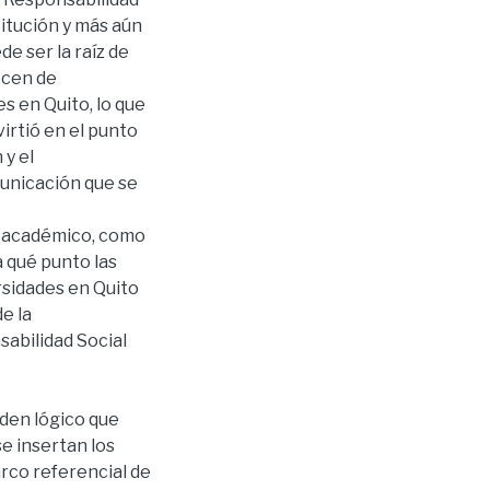
titución y más aún
e ser la raíz de
ecen de
s en Quito, lo que
virtió en el punto
 y el
municación que se
lo académico, como
 qué punto las
rsidades en Quito
e la
sabilidad Social
den lógico que
e insertan los
arco referencial de