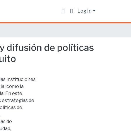
Log In
 difusión de políticas
uito
las instituciones
ial como la
a. En este
 estrategias de
líticas de
.
ias de
iudad,