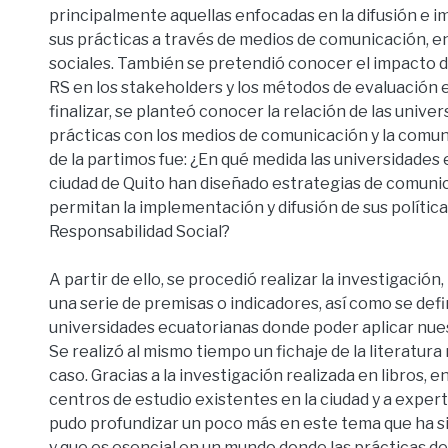
principalmente aquellas enfocadas en la difusión e 
sus prácticas a través de medios de comunicación, e
sociales. También se pretendió conocer el impacto d
RS en los stakeholders y los métodos de evaluación
finalizar, se planteó conocer la relación de las univer
prácticas con los medios de comunicación y la comun
de la partimos fue: ¿En qué medida las universidades 
ciudad de Quito han diseñado estrategias de comuni
permitan la implementación y difusión de sus política
Responsabilidad Social?
A partir de ello, se procedió realizar la investigació
una serie de premisas o indicadores, así como se def
universidades ecuatorianas donde poder aplicar nue
Se realizó al mismo tiempo un fichaje de la literatura
caso. Gracias a la investigación realizada en libros, e
centros de estudio existentes en la ciudad y a exper
pudo profundizar un poco más en este tema que ha si
y que es esencial en un mundo donde las prácticas d