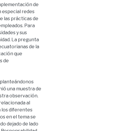
implementación de
n especial redes
e las prácticas de
 empleados. Para
sidades y sus
idad. La pregunta
ecuatorianas de la
cación que
s de
n, planteándonos
inió una muestra de
stra observación.
 relacionada al
n los diferentes
tos en el tema se
do dejado de lado
e Responsabilidad