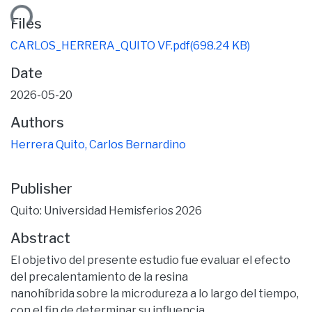
ding...
Files
CARLOS_HERRERA_QUITO VF.pdf
(698.24 KB)
Date
2026-05-20
Authors
Herrera Quito, Carlos Bernardino
Publisher
Quito: Universidad Hemisferios 2026
Abstract
El objetivo del presente estudio fue evaluar el efecto
del precalentamiento de la resina
nanohíbrida sobre la microdureza a lo largo del tiempo,
con el fin de determinar su influencia