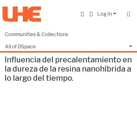
Log In
Communities & Collections
Home
Facultad de Ciencias de la Salud
Odontología
Influencia del precalentamiento en la dureza de la resina nanohíbrida a lo largo del tiempo.
All of DSpace
Influencia del precalentamiento en
Statistics
la dureza de la resina nanohíbrida a
lo largo del tiempo.