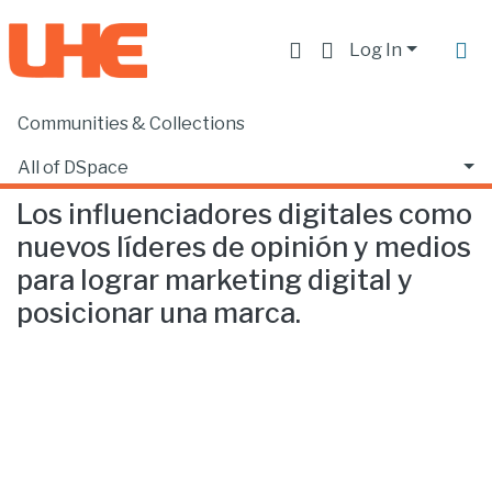
Log In
Communities & Collections
Home
Facultad de Comunicación y Tecnologías de la Información
Comunicación
Los influenciadores digitales como nuevos líderes de opinión y medios para lograr marketing digital y posicionar una marca.
All of DSpace
Los influenciadores digitales como
Statistics
nuevos líderes de opinión y medios
para lograr marketing digital y
posicionar una marca.