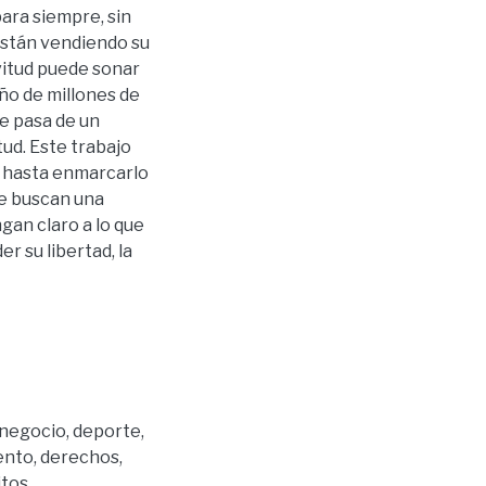
para siempre, sin
están vendiendo su
avitud puede sonar
ño de millones de
e pasa de un
tud. Este trabajo
o hasta enmarcarlo
ue buscan una
gan claro a lo que
r su libertad, la
negocio
,
deporte
,
ento
,
derechos
,
itos