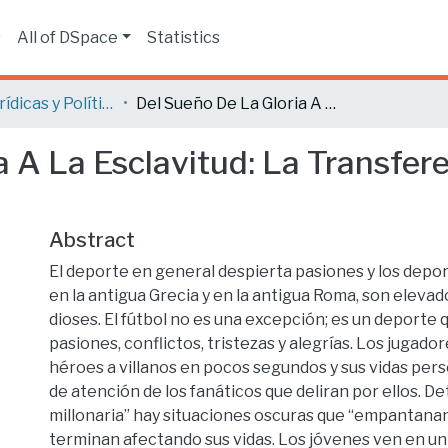
s
All of DSpace
Statistics
Ciencias Jurídicas y Políticas
Del Sueño De La Gloria A La Esclavitud: La Transferencia De Pases En El Fútbol.
 A La Esclavitud: La Transfer
Abstract
El deporte en general despierta pasiones y los deporti
en la antigua Grecia y en la antigua Roma, son elevado
dioses. El fútbol no es una excepción; es un deporte
pasiones, conflictos, tristezas y alegrías. Los jugado
héroes a villanos en pocos segundos y sus vidas pers
de atención de los fanáticos que deliran por ellos. D
millonaria” hay situaciones oscuras que “empantanan
terminan afectando sus vidas. Los jóvenes ven en un 