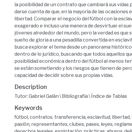
la posibilidad de un contrato que cambiará sus vidas 
darse cuenta de que, en la mayoría de las ocasiones 
libertad. Comparar el negocio del fútbol con la escl
exagerado e incluso una manera de desvirtuar el sue
jóvenes alrededor del mundo, pero la verdad es que s
sueño de gloria a una pesadilla convertida en esclavi
busca explorar el tema desde un panorama históric
dentro de lo jurídico, buscando que todos aquellos q
posibilidad económica dentro del fútbol al menos ten
se están sometiendo y los riesgos que tienen de perde
capacidad de decidir sobre sus propias vidas.
Description
Tutor: Gabriel Galán \ Bibliografía \ Índice de Tablas
Keywords
fútbol
,
contratos
,
transferencia
,
esclavitud
,
libertad
,
pasión
,
representantes
,
clubes
,
pases
,
leyes
,
reglam
derechos legales
,
explotación
,
prácticas
,
abusos
,
del