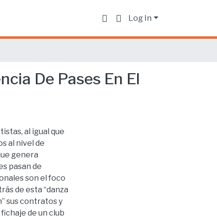
Log In
encia De Pases En El
stas, al igual que
s al nivel de
 que genera
res pasan de
onales son el foco
etrás de esta “danza
” sus contratos y
fichaje de un club