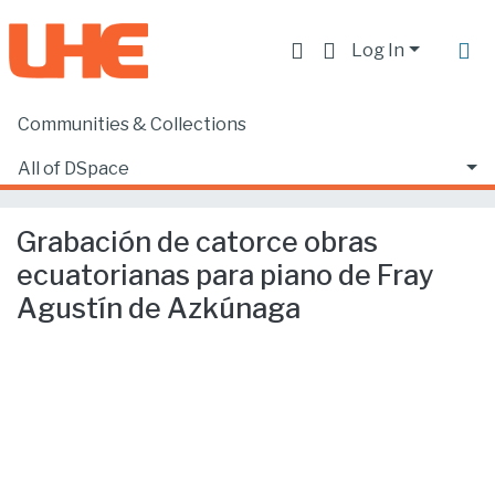
Log In
Communities & Collections
Home
Producción académica, científica y artística
Producción Artística y Cultural
All of DSpace
Grabación de catorce obras ecuatorianas para piano de Fray Agustín de Azkúnaga
Statistics
Grabación de catorce obras
ecuatorianas para piano de Fray
Agustín de Azkúnaga