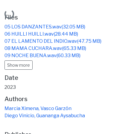
Loading...
Files
05 LOS DANZANTES.wav
(32.05 MB)
06 HUILLI HUILLI.wav
(28.44 MB)
07 EL LAMENTO DEL INDIO.wav
(47.75 MB)
08 MAMA CUCHARA.wav
(65.33 MB)
09 NOCHE BUENA.wav
(60.33 MB)
Show more
Date
2023
Authors
Marcia Ximena, Vasco Garzón
Diego Vinicio, Guananga Aysabucha