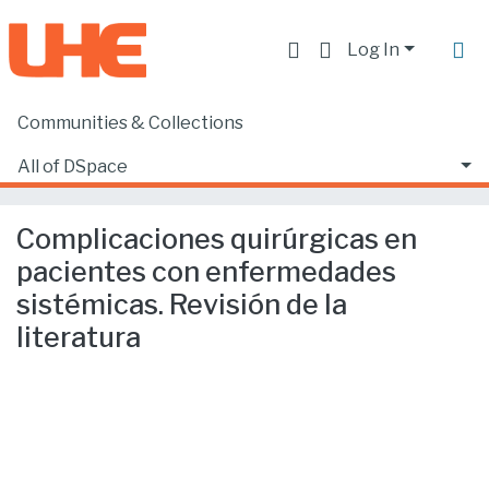
Log In
Communities & Collections
Home
Producción académica, científica y artística
Artículos en revistas indexadas
All of DSpace
Complicaciones quirúrgicas en pacientes con enfermedades sistémicas. Revisión de la literatura
Statistics
Complicaciones quirúrgicas en
pacientes con enfermedades
sistémicas. Revisión de la
literatura