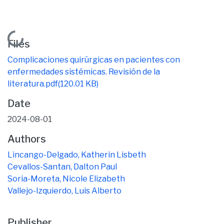
Loading...
Files
Complicaciones quirúrgicas en pacientes con
enfermedades sistémicas. Revisión de la
literatura.pdf
(120.01 KB)
Date
2024-08-01
Authors
Lincango-Delgado, Katherin Lisbeth
Cevallos-Santan, Dalton Paul
Soria-Moreta, Nicole Elizabeth
Vallejo-Izquierdo, Luis Alberto
Publisher