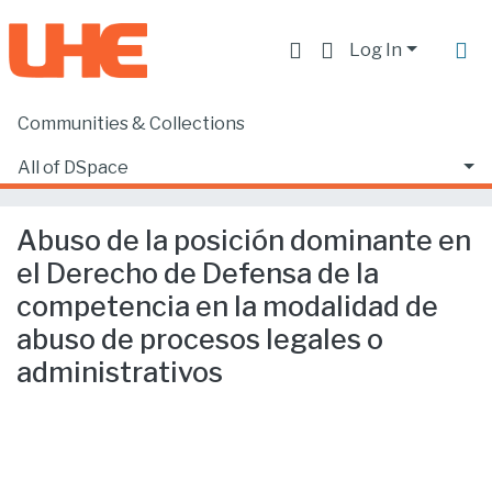
Log In
Communities & Collections
Home
Facultad de Derecho
Ciencias Jurídicas y Políticas
All of DSpace
Abuso de la posición dominante en el Derecho de Defensa de la competencia en la modalidad de abuso de procesos legales o administrativos
Statistics
Abuso de la posición dominante en
el Derecho de Defensa de la
competencia en la modalidad de
abuso de procesos legales o
administrativos