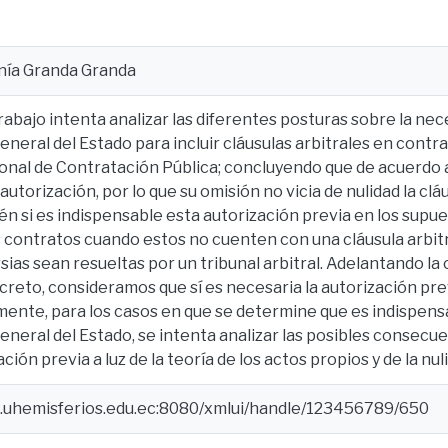
anía Granda Granda
rabajo intenta analizar las diferentes posturas sobre la nec
neral del Estado para incluir cláusulas arbitrales en contra
nal de Contratación Pública; concluyendo que de acuerdo a 
autorización, por lo que su omisión no vicia de nulidad la cláu
én si es indispensable esta autorización previa en los supu
s contratos cuando estos no cuenten con una cláusula arbitr
sias sean resueltas por un tribunal arbitral. Adelantando la
reto, consideramos que sí es necesaria la autorización pre
mente, para los casos en que se determine que es indispensa
neral del Estado, se intenta analizar las posibles consecue
ción previa a luz de la teoría de los actos propios y de la nu
e.uhemisferios.edu.ec:8080/xmlui/handle/123456789/650