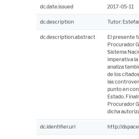
dc.date.issued
2017-05-11
dc.description
Tutor: Estef
dc.description.abstract
El presente t
Procurador Ge
Sistema Nacio
imperativa la 
analiza tambi
de los citado
las controver
punto en conc
Estado. Final
Procurador Ge
dicha autoriza
dc.identifier.uri
http://dspac