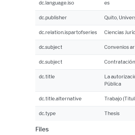
dc.language.iso
es
dc.publisher
Quito, Univer
dc.relation.ispartofseries
Ciencias Jurí
dc.subject
Convenios ar
dc.subject
Contratación
dc.title
La autorizaci
Pública
dc.title.alternative
Trabajo (Titu
dc.type
Thesis
Files