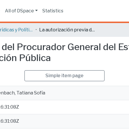
s
All of DSpace
Statistics
Ciencias Jurídicas y Políticas
La autorización previa del Procurador General del Estado para convenios arbitrales en Contratación Pública
a del Procurador General del E
ción Pública
Simple item page
nbach, Tatiana Sofía
6:31:08Z
6:31:08Z