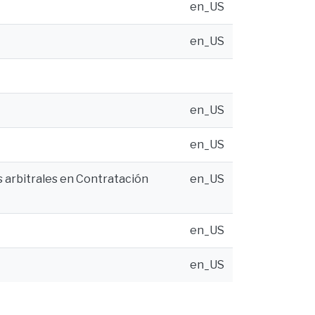
en_US
en_US
en_US
en_US
s arbitrales en Contratación
en_US
en_US
en_US