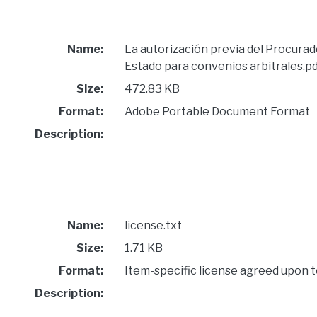
Name:
La autorización previa del Procurad
Estado para convenios arbitrales.pd
Size:
472.83 KB
Format:
Adobe Portable Document Format
Description:
Name:
license.txt
Size:
1.71 KB
Format:
Item-specific license agreed upon 
Description: