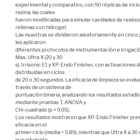
experimental y comparativo, con 90 réplicas de inci
resina, las cuales
fueron modificadas para simular cavidades de reabso
rellenas con hidrogel.
Las muestras se dividieron aleatoriamente en cinco 
les aplicaron
diferentes protocolos de instrumentación e irrigació
Max, Ultra X (20 y 30
s), Irrisonic E1 y XP-Endo Finisher, con activaciones
distribuidas en ciclos
de 20 o 30 segundos. La eficacia de limpieza se eval
través de un sistema de
puntuación binaria, analizando los resultados estad
mediante pruebas T, ANOVA y
Chi-cuadrado (p < 0.05).
Los resultados mostraron que XP-Endo Finisher pre
eficacia en el
primer ciclo (media = 5.89), mientras que Ultra X a 3
la puntuación