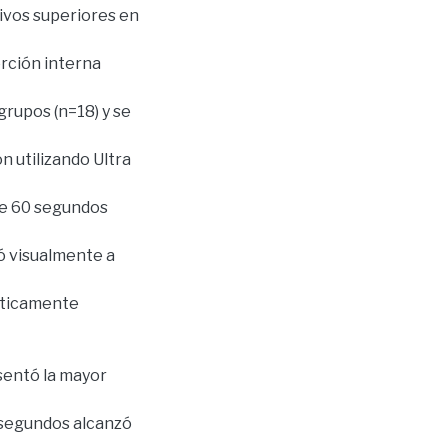
sivos superiores en
rción interna
grupos (n=18) y se
n utilizando Ultra
 de 60 segundos
uó visualmente a
ísticamente
sentó la mayor
0 segundos alcanzó