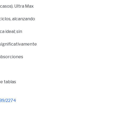
 casos). Ultra Max
ciclos, alcanzando
a ideal; sin
significativamente
eabsorciones
de tablas
789/2274