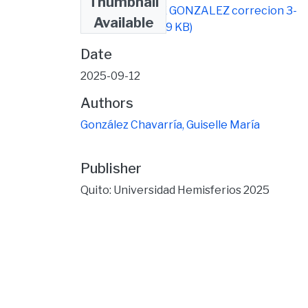
Thumbnail
TESIS GUISELLE GONZALEZ correcion 3-
Available
signed.pdf
(421.69 KB)
Date
2025-09-12
Authors
González Chavarría, Guiselle María
Publisher
Quito: Universidad Hemisferios 2025