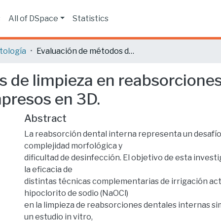
s
All of DSpace
Statistics
tología
Evaluación de métodos de limpieza en reabsorciones dentales internas: un estudio en modelos impresos en 3D.
 de limpieza en reabsorciones
presos en 3D.
Abstract
La reabsorción dental interna representa un desafío 
complejidad morfológica y
dificultad de desinfección. El objetivo de esta invest
la eficacia de
distintas técnicas complementarias de irrigación ac
hipoclorito de sodio (NaOCl)
en la limpieza de reabsorciones dentales internas si
un estudio in vitro,