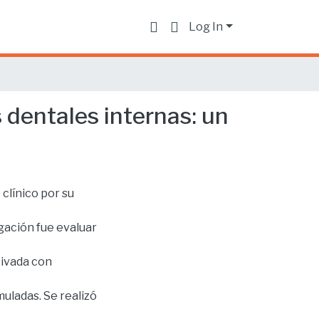
Log In
 dentales internas: un
clínico por su
igación fue evaluar
tivada con
muladas. Se realizó