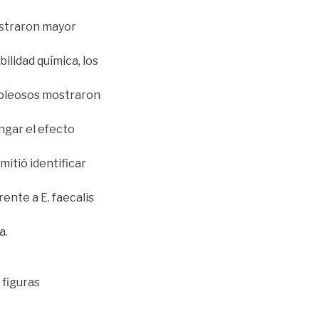
ostraron mayor
ilidad química, los
 oleosos mostraron
ngar el efecto
mitió identificar
ente a E. faecalis
a.
 figuras