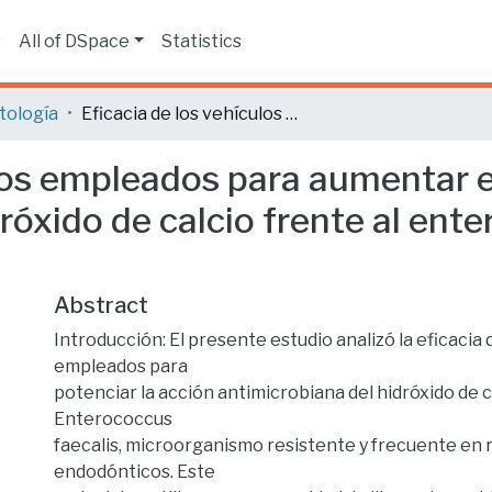
s
All of DSpace
Statistics
tología
Eficacia de los vehículos empleados para aumentar el efecto antimicrobiano del hidróxido de calcio frente al enterococos faecalis. Revisión literaria.
ulos empleados para aumentar e
róxido de calcio frente al ente
Abstract
Introducción: El presente estudio analizó la eficacia 
empleados para
potenciar la acción antimicrobiana del hidróxido de c
Enterococcus
faecalis, microorganismo resistente y frecuente en
endodónticos. Este