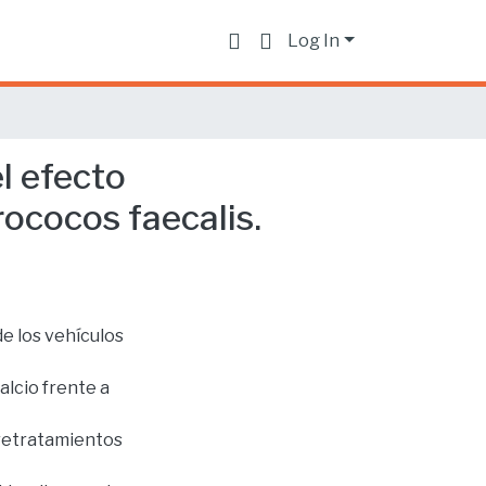
Log In
l efecto
rococos faecalis.
de los vehículos
alcio frente a
 retratamientos